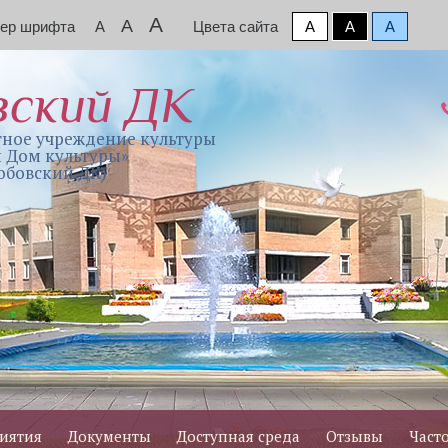
A
A
мер шрифта
A
Цвета сайта
A
A
A
вский ДК
ное учреждение культуры
 Дом культуры»
обовский ДК)
иятия
Документы
Доступная среда
Отзывы
Част