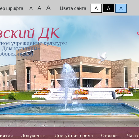
A
A
мер шрифта
A
Цвета сайта
A
A
A
вский ДК
ное учреждение культуры
 Дом культуры»
обовский ДК)
иятия
Документы
Доступная среда
Отзывы
Част