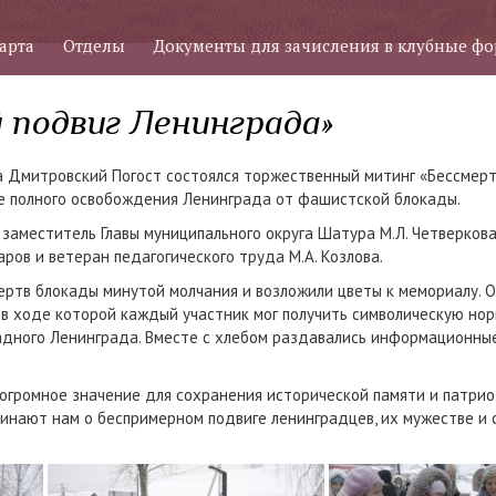
арта
Отделы
Документы для зачисления в клубные ф
 подвиг Ленинграда»
ла Дмитровский Погост состоялся торжественный митинг «Бессмерт
е полного освобождения Ленинграда от фашистской блокады.
заместитель Главы муниципального округа Шатура М.Л. Четверкова
аров и ветеран педагогического труда М.А. Козлова.
ертв блокады минутой молчания и возложили цветы к мемориалу. 
 в ходе которой каждый участник мог получить символическую нор
адного Ленинграда. Вместе с хлебом раздавались информационны
громное значение для сохранения исторической памяти и патрио
инают нам о беспримерном подвиге ленинградцев, их мужестве и 