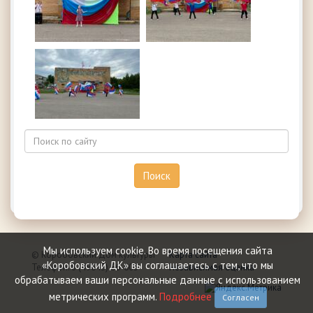
Мы используем сookie. Во время посещения сайта
© Коробовский Дом культуры
Карта сайта
«Коробовский ДК» вы соглашаетесь с тем, что мы
Телефон: 8 (49645) 66-603
Независимая оценка
обрабатываем ваши персональные данные с использованием
метрических программ.
Подробнее
Согласен