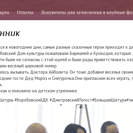
арта
Отделы
Документы для зачисления в клубные ф
нник
я в новогодние дни, самые разные сказочные герои приходят к де
бовский Дом культуры пожаловали Бармалей и Крокодил, которые х
ти были не согласны с этой идеей и были рады приветствовать оз
али весёлый цирковой номер
шлось вызывать Доктора Айболита. Он тоже добавил веселья свои
одние гости Дед Мороз и Снегурочка.Они пригласили всех играть, 
ь.
, как и положено на детском утреннике.
Шатуры #КоробовскийДК #ДмитровскийПогост#БольшаяШатура#зи