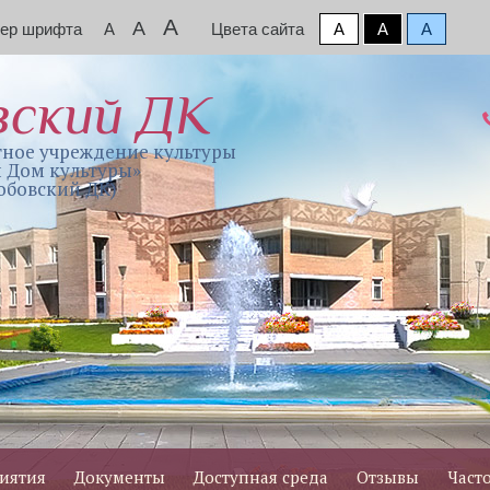
A
A
мер шрифта
A
Цвета сайта
A
A
A
вский ДК
ное учреждение культуры
 Дом культуры»
обовский ДК)
иятия
Документы
Доступная среда
Отзывы
Част