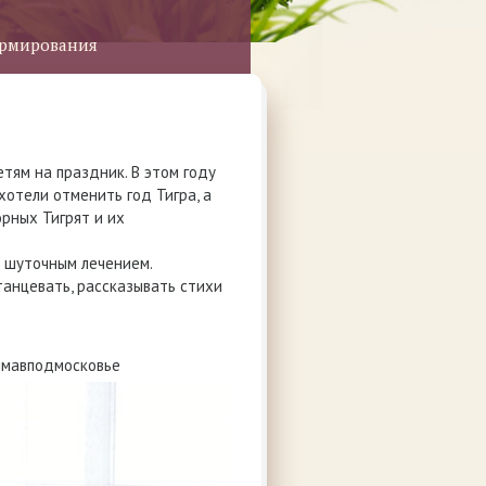
ормирования
тям на праздник. В этом году
отели отменить год Тигра, а
орных Тигрят и их
м шуточным лечением.
танцевать, рассказывать стихи
мавподмосковье