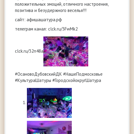
положительных эмоций, отличного настроения,
позитива и безудержного веселья!!!
сайт: афишашатура.рф
телеграм канал: clck.ru/3FwMk2
clck.ru/32n48a
#ОсановоДубовскийДК #НашеПодмосковье
#КультураШатуры #ГородскойокругШатура