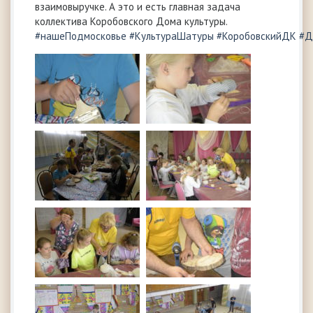
взаимовыручке. А это и есть главная задача
коллектива Коробовского Дома культуры.
#нашеПодмосковье
#КультураШатуры
#КоробовскийДК
#Д