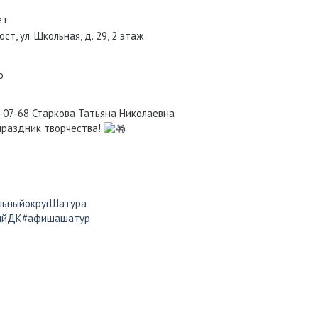
ет
ст, ул. Школьная, д. 29, 2 этаж
о
6-07-68 Старкова Татьяна Николаевна
праздник творчества!
льныйокругШатура
ийДК
#афишашатур