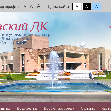
A
A
мер шрифта
A
Цвета сайта
A
A
A
вский ДК
ное учреждение культуры
 Дом культуры»
обовский ДК)
иятия
Документы
Доступная среда
Отзывы
Част