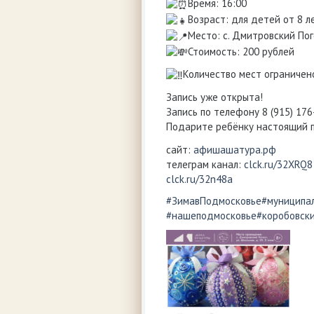
Время: 16:00
Возраст: для детей от 8 л
Место: с. Дмитровский Пого
Стоимость: 200 рублей
Количество мест ограничен
Запись уже открыта!
Запись по телефону 8 (915) 17
Подарите ребёнку настоящий 
сайт:
афишашатура.рф
телеграм канал:
clck.ru/32XRQ8
clck.ru/32n48a
#ЗимавПодмосковье
#муниципа
#нашеподмосковье
#коробовск