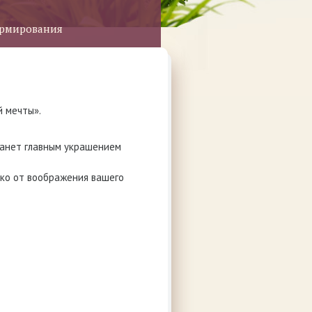
ормирования
й мечты».
танет главным украшением
ько от воображения вашего