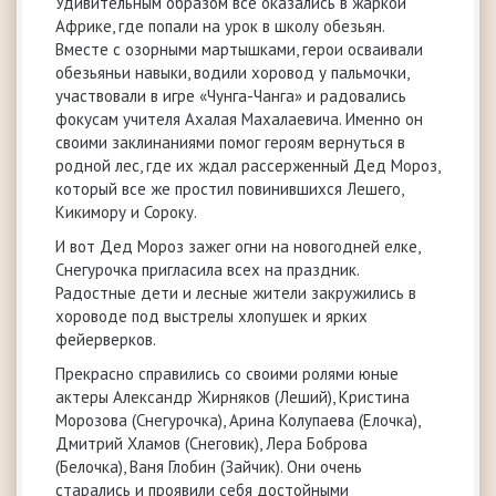
Удивительным образом все оказались в жаркой
Африке, где попали на урок в школу обезьян.
Вместе с озорными мартышками, герои осваивали
обезьяньи навыки, водили хоровод у пальмочки,
участвовали в игре «Чунга-Чанга» и радовались
фокусам учителя Ахалая Махалаевича. Именно он
своими заклинаниями помог героям вернуться в
родной лес, где их ждал рассерженный Дед Мороз,
который все же простил повинившихся Лешего,
Кикимору и Сороку.
И вот Дед Мороз зажег огни на новогодней елке,
Снегурочка пригласила всех на праздник.
Радостные дети и лесные жители закружились в
хороводе под выстрелы хлопушек и ярких
фейерверков.
Прекрасно справились со своими ролями юные
актеры Александр Жирняков (Леший), Кристина
Морозова (Снегурочка), Арина Колупаева (Елочка),
Дмитрий Хламов (Снеговик), Лера Боброва
(Белочка), Ваня Глобин (Зайчик). Они очень
старались и проявили себя достойными