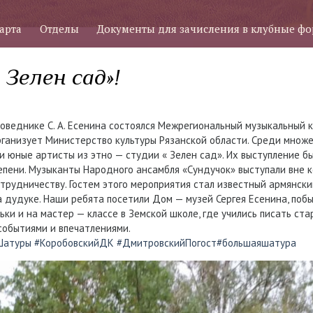
арта
Отделы
Документы для зачисления в клубные ф
 Зелен сад»!
поведнике С. А. Есенина состоялся Межрегиональный музыкальный 
рганизует Министерство культуры Рязанской области. Среди множе
и юные артисты из этно — студии « Зелен сад». Их выступление б
епени. Музыканты Народного ансамбля «Сундучок» выступали вне к
трудничеству. Гостем этого мероприятия стал известный армянск
 дудуке. Наши ребята посетили Дом — музей Сергея Есенина, побы
ьки и на мастер — классе в Земской школе, где учились писать ст
событиями и впечатлениями.
Шатуры
#КоробовскийДК
#ДмитровскийПогост
#большаяшатура