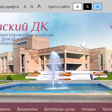
A
A
мер шрифта
A
Цвета сайта
A
A
A
вский ДК
ное учреждение культуры
 Дом культуры»
обовский ДК)
иятия
Документы
Доступная среда
Отзывы
Част