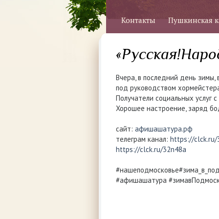
Контакты
Пушкинская к
«Русская!Наро
Вчера, в последний день зимы,
под руководством хормейстера
Получатели социальных услуг 
Хорошее настроение, заряд бод
сайт:
афишашатура.рф
телеграм канал:
https://clck.r
https://clck.ru/32n48a
#нашеподмосковье#зима_в_под
#афишашатура #зимавПодмоск