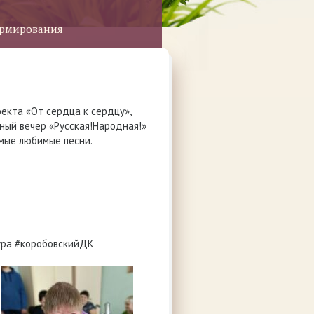
ормирования
екта «От сердца к сердцу»,
ный вечер «Русская!Народная!»
омые любимые песни.
ура #коробовскийДК