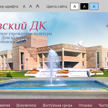
A
A
мер шрифта
A
Цвета сайта
A
A
A
вский ДК
ное учреждение культуры
 Дом культуры»
обовский ДК)
иятия
Документы
Доступная среда
Отзывы
Част