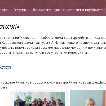
арта
Отделы
Документы для зачисления в клубные ф
дная!»
 в отделении Милосердия Доброго дома «Шатурский», в рамках про
 Коробовского Дома культуры В.А. Чечельницкого прошёл музыкаль
с удовольствием выбирали русские народные мелодии и пели знак
рости и позитива получили все участники мероприятия.
u/32XRQ8
московье #культурагородскойокругшатура #культураБольшаяШат
овье