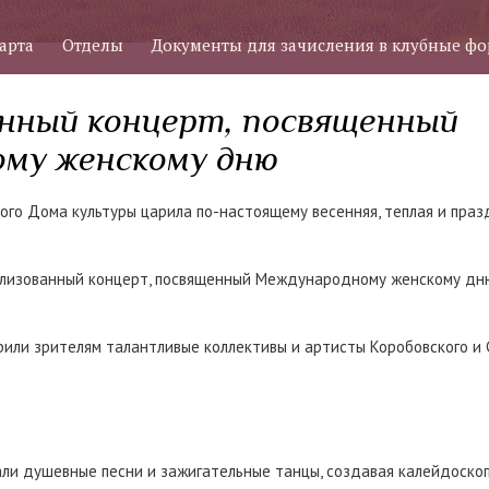
арта
Отделы
Документы для зачисления в клубные ф
нный концерт, посвященный
му женскому дню
кого Дома культуры царила по-настоящему весенняя, теплая и пра
рализованный концерт, посвященный Международному женскому дн
рили зрителям талантливые коллективы и артисты Коробовского и
чали душевные песни и зажигательные танцы, создавая калейдоско