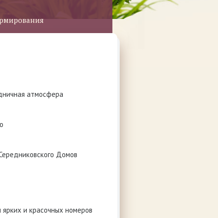
ормирования
здничная атмосфера
ю
 Середниковского Домов
п ярких и красочных номеров