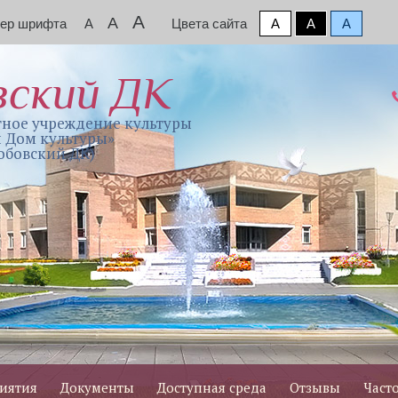
A
A
мер шрифта
A
Цвета сайта
A
A
A
вский ДК
ное учреждение культуры
 Дом культуры»
обовский ДК)
иятия
Документы
Доступная среда
Отзывы
Част