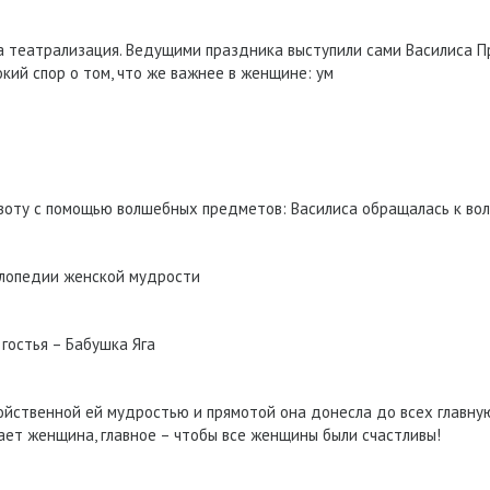
ла театрализация. Ведущими праздника выступили сами Василиса П
окий спор о том, что же важнее в женщине: ум
воту с помощью волшебных предметов: Василиса обращалась к во
иклопедии женской мудрости
гостья – Бабушка Яга
войственной ей мудростью и прямотой она донесла до всех главну
ет женщина, главное – чтобы все женщины были счастливы!