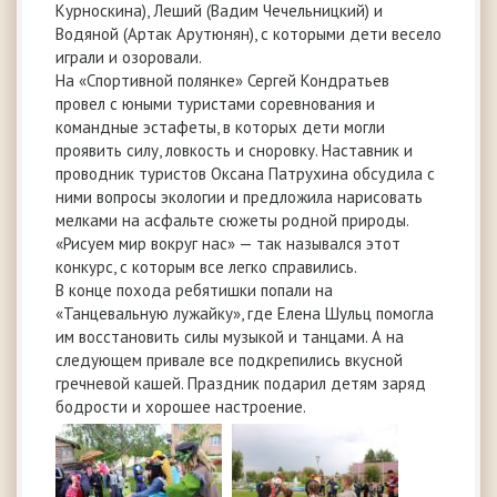
Курноскина), Леший (Вадим Чечельницкий) и
Водяной (Артак Арутюнян), с которыми дети весело
играли и озоровали.
На «Спортивной полянке» Сергей Кондратьев
провел с юными туристами соревнования и
командные эстафеты, в которых дети могли
проявить силу, ловкость и сноровку. Наставник и
проводник туристов Оксана Патрухина обсудила с
ними вопросы экологии и предложила нарисовать
мелками на асфальте сюжеты родной природы.
«Рисуем мир вокруг нас» — так назывался этот
конкурс, с которым все легко справились.
В конце похода ребятишки попали на
«Танцевальную лужайку», где Елена Шульц помогла
им восстановить силы музыкой и танцами. А на
следующем привале все подкрепились вкусной
гречневой кашей. Праздник подарил детям заряд
бодрости и хорошее настроение.