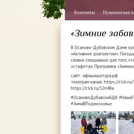
Контакты
Пушкинская к
«Зимние забав
В Осаново-Дубовском Доме кул
«Активное долголетие». Погода 
словно специально для того, ч
эстафетах. Программа «Зимних
сайт: афишашатура.рф
телеграм канал: https://clck.r
https://clck.ru/32n48a
#ОсановоДубовскийДК #НашеП
#ЗимаВПодмосковье