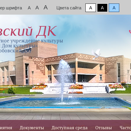
A
A
мер шрифта
A
Цвета сайта
A
A
A
вский ДК
ное учреждение культуры
 Дом культуры»
обовский ДК)
иятия
Документы
Доступная среда
Отзывы
Част