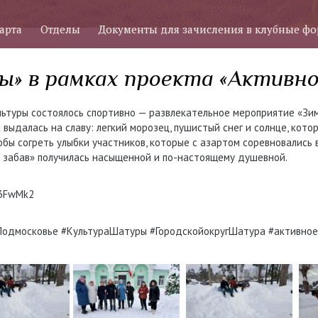
арта
Отделы
Документы для зачисления в клубные ф
ы» в рамках проекта «Активн
ьтуры состоялось спортивно — развлекательное мероприятие «Зим
выдалась на славу: легкий морозец, пушистый снег и солнце, котор
тобы согреть улыбки участников, которые с азартом соревновались 
 забав» получилась насыщенной и по-настоящему душевной.
u/3FwMk2
одмосковье #КультураШатуры #ГородскойокругШатура #активное